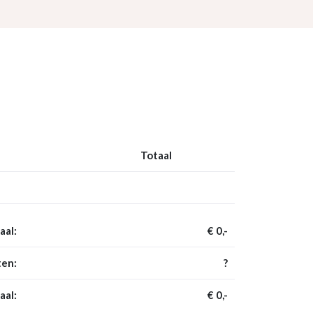
Totaal
aal:
€ 0,-
en:
?
aal:
€ 0,-