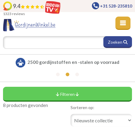
9.4
+31 528-235810
1323 reviews
Zoeken
2500 gordijnstoffen en -stalen op voorraad
Filteren
8 producten gevonden
Levertijd
Sorteren op:
(8)
circa 2 werkdagen
2
Prijs per m