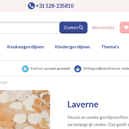
+31 528-235810
Zoeken
Wensenlijst
Keukengordijnen
Kindergordijnen
Thema's
Perfect op maat gemaakt
2500 gordijnstoffen en -stal
range"
Laverne
Mooie en unieke gordijnstoffen 
we belangrijk vinden. Dat geldt