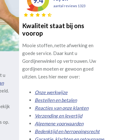
9.4
aantal reviews 1323
Kwaliteit staat bij ons
voorop
Mooie stoffen, nette afwerking en
goede service. Daar kunt u
Gordijnenwinkel op vertrouwen. Uw
gordijnen moeten er gewoon goed
t u
uitzien. Lees hier meer over:
an
eeld.
Onze werkwijze
Bestellen en betalen
ekijk
Reacties van onze klanten
Verzending en levertijd
s op.
Algemene voorwaarden
Bedenktijd en herroepingsrecht
Garantie, klachten en retourname