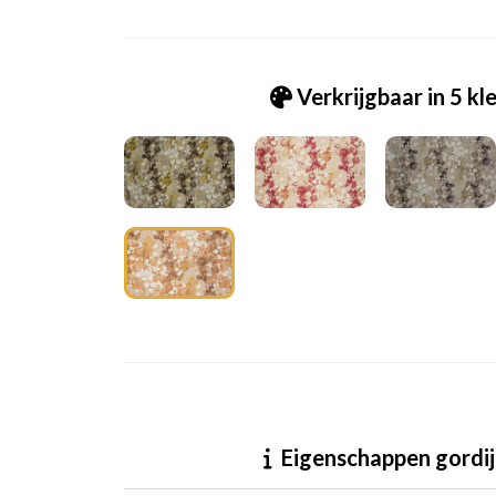
Verkrijgbaar in 5 kl
Fry_ [5] Laverne burnt orange
Eigenschappen gordij