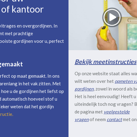
of kantoor
itrages en overgordijnen. In
nt met prachtige
oiste gordijnen voor u, perfect
Bekijk meetinstructies
 gemaakt
Op onze website staat alles wa
rfect op maat gemaakt. In ons
wilt weten over het
opmeten v
arenlang in het vak zitten. Met
gordijnen
, zowel in woord als b
hoe u de gordijnen het liefst op
Het is heel eenvoudig! Heeft u
 automatisch hoeveel stof u
uiteindelijk toch nog vragen? B
Zeker weten dat het gordijn
de pagina met
veelgestelde
ructie
.
vragen
of neem
contact
met on