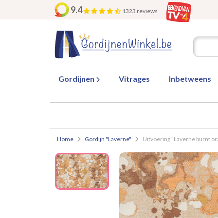
9.4
1323 reviews
Gordijnen
Vitrages
Inbetweens
Home
Gordijn "Laverne"
Uitvoering "Laverne burnt o