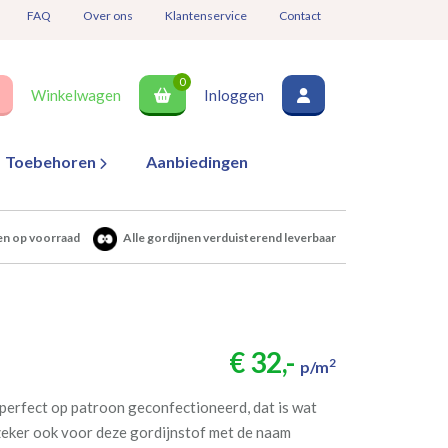
FAQ
Over ons
Klantenservice
Contact
0
Winkelwagen
Inloggen
Toebehoren
Aanbiedingen
en op voorraad
Alle gordijnen verduisterend leverbaar
€ 32,-
2
p/m
perfect op patroon geconfectioneerd, dat is wat
 zeker ook voor deze gordijnstof met de naam