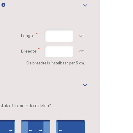
n
cm
Lengte
cm
Breedte
De breedte is instelbaar per 5 cm.
n stuk of in meerdere delen?