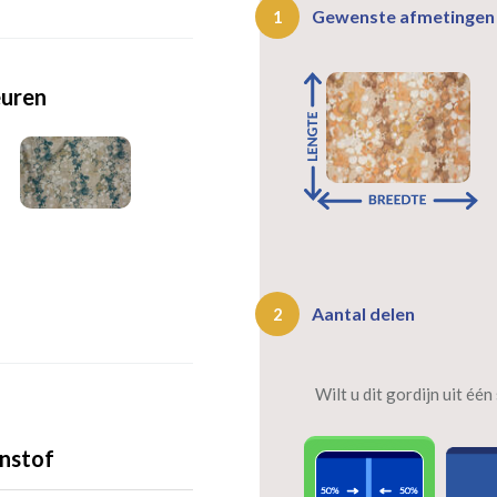
Gewenste afmetinge
1
euren
Aantal delen
2
Wilt u dit gordijn uit éé
nstof