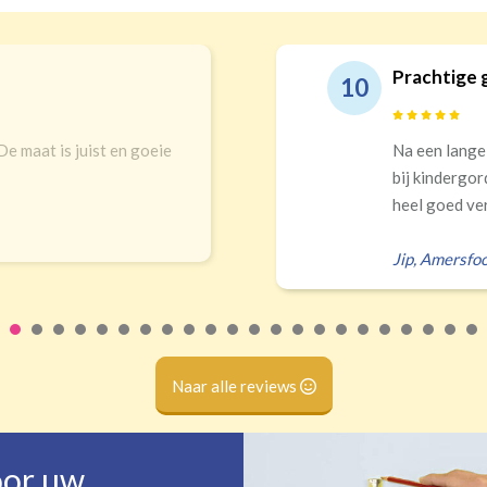
Prachtige 
10
 De maat is juist en goeie
Na een lange
bij kindergor
heel goed ver
Jip
,
Amersfoo
Naar alle reviews
oor uw