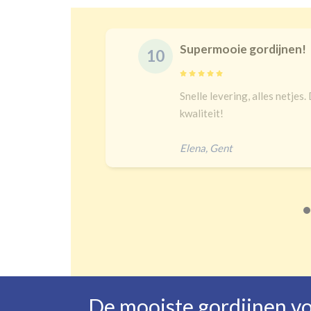
Supermooie gordijnen!
10
delijk
Snelle levering, alles netjes.
 een heel
kwaliteit!
Elena
,
Gent
De mooiste gordijnen v