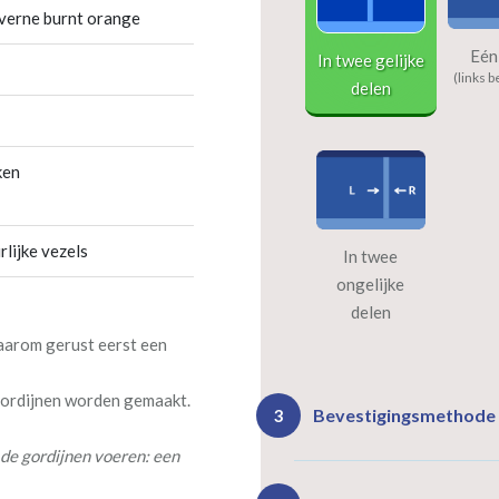
averne burnt orange
Eén
In twee gelijke
(links b
delen
ken
rlijke vezels
In twee
ongelijke
delen
daarom gerust eerst een
 gordijnen worden gemaakt.
Bevestigingsmethode
3
de gordijnen voeren: een