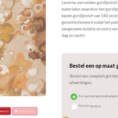
Laverne, een unieke gordijnstof 
materialen waardoor het gordijn 
banen gordijnstof van 140 cm b
geconfectioneerd zodat het pat
aangename isolatie en extra ver
dag en nacht!
Bestel een op maat 
Bestel een compleet gordijn 
afwerkingen.
Een op maat gemaakt geploo
Kussen
(40x40cm)
waren
Wensenlijst