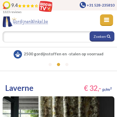
9.4
+31 528-235810
1323 reviews
Zoeken
Alle gordijnen verduisterend leverbaar
Laverne
€ 32,-
2
p/m