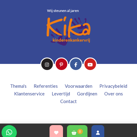
Thema's
Referenties
Voorwaarden
Privacybeleid
Klantenservice
Levertijd
Gordijnen
Over ons
Contact
0