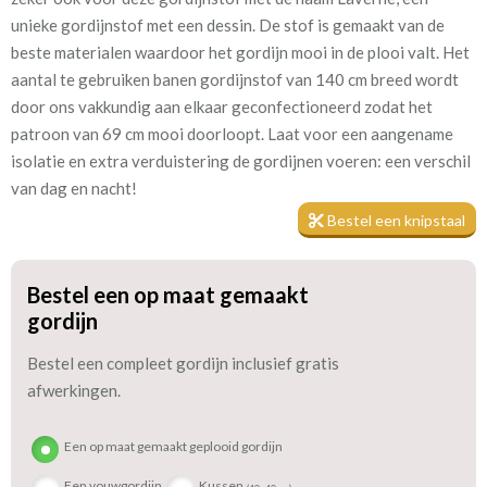
Patroon:
69 cm
unieke gordijnstof met een dessin. De stof is gemaakt van de
beste materialen waardoor het gordijn mooi in de plooi valt. Het
Stofbreedte:
140 cm
aantal te gebruiken banen gordijnstof van 140 cm breed wordt
door ons vakkundig aan elkaar geconfectioneerd zodat het
Meestal eerder, maar houd
circa 4 weken
patroon van 69 cm mooi doorloopt. Laat voor een aangename
rekening met
isolatie en extra verduistering de gordijnen voeren: een verschil
Materiaal:
Semi natuurlijke vezels
van dag en nacht!
Bestel een knipstaal
We hebben bijna alle stoffen op voorraad, bestel daarom gerust
Bestel een op maat gemaakt
eerst een knipstaaltje.
gordijn
Zo weet u precies met welke kleur en kwaliteit uw gordijnen
worden gemaakt.
Bestel een compleet gordijn inclusief gratis
afwerkingen.
Tip:
Laat voor aangename verduistering en isolatie de gordijnen
voeren: een verschil van dag en nacht!
Een op maat gemaakt geplooid gordijn
Een vouwgordijn
Kussen