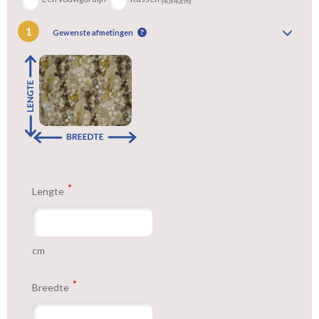
(40x40cm)
1
Gewenste afmetingen
Lengte
cm
Breedte