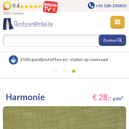
9.4
+31 528-235810
1323 reviews
Zoeken
Alle gordijnen verduisterend leverbaar
Harmonie
€ 28,-
2
p/m