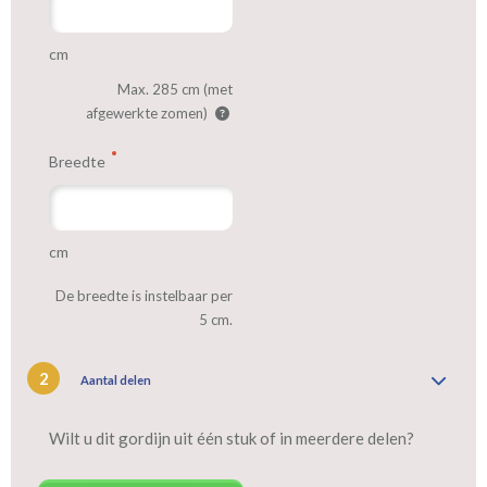
cm
Max. 285 cm (met
afgewerkte zomen)
Breedte
cm
De breedte is instelbaar per
5 cm.
2
Aantal delen
Wilt u dit gordijn uit één stuk of in meerdere delen?