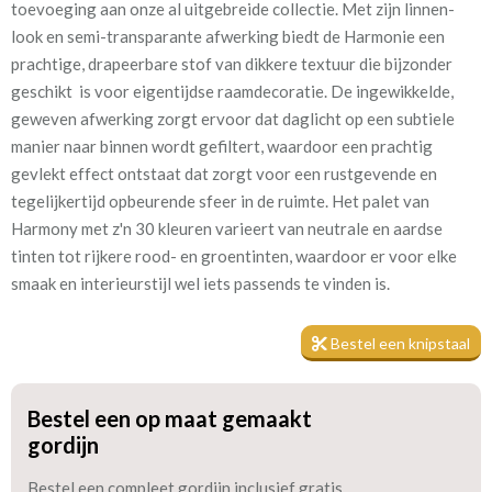
toevoeging aan onze al uitgebreide collectie. Met zijn linnen-
fennel
look en semi-transparante afwerking biedt de Harmonie een
prachtige, drapeerbare stof van dikkere textuur die bijzonder
Kamerhoog
300 cm
geschikt is voor eigentijdse raamdecoratie. De ingewikkelde,
geweven afwerking zorgt ervoor dat daglicht op een subtiele
Mate van verduistering:
Geen (voering optioneel
manier naar binnen wordt gefiltert, waardoor een prachtig
tijdens bestelproces)
gevlekt effect ontstaat dat zorgt voor een rustgevende en
tegelijkertijd opbeurende sfeer in de ruimte. Het palet van
Meestal eerder, maar houd
circa 2-3 weken
Harmony met z'n 30 kleuren varieert van neutrale en aardse
rekening met
tinten tot rijkere rood- en groentinten, waardoor er voor elke
Materiaal:
Polyester
smaak en interieurstijl wel iets passends te vinden is.
Bestel een knipstaal
Bestel een op maat gemaakt
Ondanks dat het een in-between gordijn is, is de stof dicht
gordijn
genoeg geweven zodat het zelfs gevoerd kan worden voor extra
Bestel een compleet gordijn inclusief gratis
isolatie en verduistering. Tijdens het bestelproces kun je de