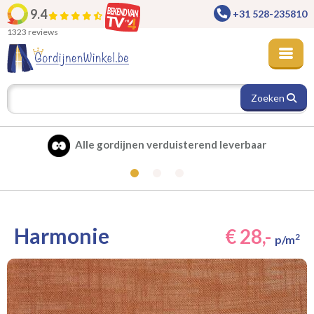
9.4
+31 528-235810
1323 reviews
Zoeken
Perfect op maat gemaakt
Harmonie
€ 28,-
2
p/m