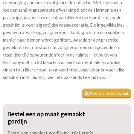
toevoeging aan onze al uitgebreide collectie. Met zijn linnen-
look en semi-transparante afwerking biedt de Harmonie een
Kamerhoog
300 cm
prachtige, drapeerbare stof van dikkere textuur die bijzonder
geschikt is voor eigentijdse raamdecoratie. De ingewikkelde,
Mate van verduistering:
Geen (voering optioneel
geweven afwerking zorgt ervoor dat daglicht op een subtiele
tijdens bestelproces)
manier naar binnen wordt gefiltert, waardoor een prachtig
gevlekt effect ontstaat dat zorgt voor een rustgevende en
Meestal eerder, maar houd
circa 2-3 weken
tegelijkertijd opbeurende sfeer in de ruimte. Het palet van
rekening met
Harmony met z'n 30 kleuren varieert van neutrale en aardse
Materiaal:
Polyester
tinten tot rijkere rood- en groentinten, waardoor er voor elke
smaak en interieurstijl wel iets passends te vinden is.
Bestel een knipstaal
Ondanks dat het een in-between gordijn is, is de stof dicht
Bestel een op maat gemaakt
genoeg geweven zodat het zelfs gevoerd kan worden voor extra
gordijn
isolatie en verduistering. Tijdens het bestelproces kun je de
Bestel een compleet gordijn inclusief gratis
optie "Voering" aanvinken, wat voordelen biedt zoals isolatie