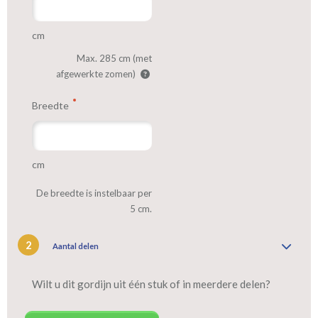
cm
Max. 285 cm (met
afgewerkte zomen)
Breedte
cm
De breedte is instelbaar per
5 cm.
2
Aantal delen
Wilt u dit gordijn uit één stuk of in meerdere delen?