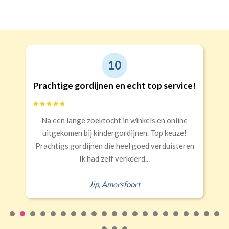
Recht
Geen
€24,95 per stuk
Roede
Roede met ringen
(lussen)
(incl. verstelbare gordijnhaken)
Kwart verduisterend
Geen extra verduistering
Triplooi
10
(geschikt voor vitrage)
Prachtige gordijnen en echt top service!
Banaanvormig
Na een lange zoektocht in winkels en online
€34,95 per stuk
uitgekomen bij kindergordijnen. Top keuze!
Rails
Roede
Half verduisterend
Volledige verduisterend
Prachtigs gordijnen die heel goed verduisteren
(wave plooi)
(tunnel)
Ik had zelf verkeerd...
Jip
,
Amersfoort