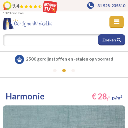
9.4
+31 528-235810
1323 reviews
Zoeken
p voorraad
Alle gordijnen verduisterend leve
Harmonie
€ 28,-
2
p/m