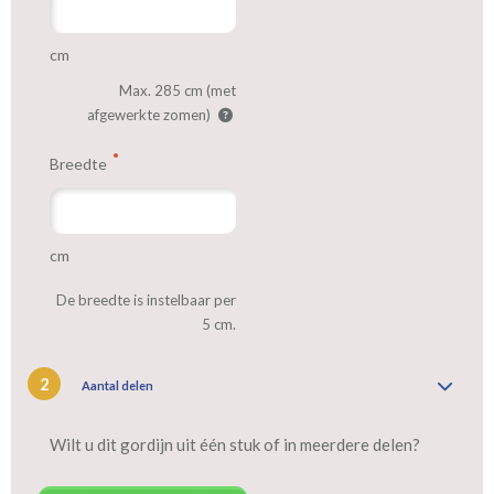
cm
Max. 285 cm (met
afgewerkte zomen)
Breedte
cm
De breedte is instelbaar per
5 cm.
2
Aantal delen
Wilt u dit gordijn uit één stuk of in meerdere delen?