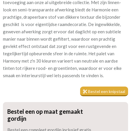
toevoeging aan onze al uitgebreide collectie. Met zijn linnen-
peppermint
look en semi-transparante afwerking biedt de Harmonie een
prachtige, drapeerbare stof van dikkere textuur die bijzonder
Kamerhoog
300 cm
geschikt is voor eigentijdse raamdecoratie. De ingewikkelde,
geweven afwerking zorgt ervoor dat daglicht op een subtiele
Mate van verduistering:
Geen (voering optioneel
manier naar binnen wordt gefiltert, waardoor een prachtig
tijdens bestelproces)
gevlekt effect ontstaat dat zorgt voor een rustgevende en
tegelijkertijd opbeurende sfeer in de ruimte. Het palet van
Meestal eerder, maar houd
circa 2-3 weken
Harmony met z'n 30 kleuren varieert van neutrale en aardse
rekening met
tinten tot rijkere rood- en groentinten, waardoor er voor elke
Materiaal:
Polyester
smaak en interieurstijl wel iets passends te vinden is.
Bestel een knipstaal
Bestel een op maat gemaakt
Ondanks dat het een in-between gordijn is, is de stof dicht
gordijn
genoeg geweven zodat het zelfs gevoerd kan worden voor extra
Bestel een compleet gordijn inclusief gratis
isolatie en verduistering. Tijdens het bestelproces kun je de