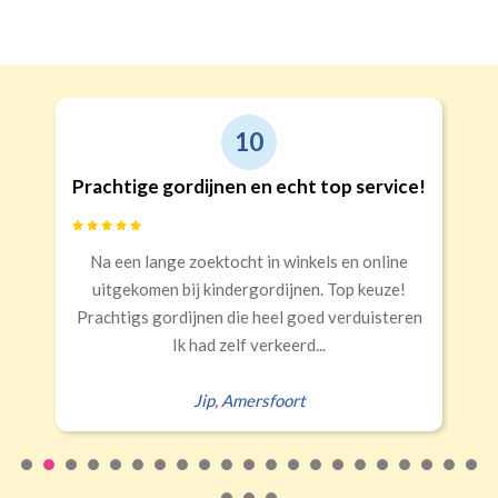
Recht
Geen
€24,95 per stuk
Roede
Roede met ringen
(lussen)
(incl. verstelbare gordijnhaken)
Kwart verduisterend
Geen extra verduistering
Triplooi
10
(geschikt voor vitrage)
chtige gordijnen en echt top service!
G
Banaanvormig
a een lange zoektocht in winkels en online
Snell
€34,95 per stuk
itgekomen bij kindergordijnen. Top keuze!
Rails
Roede
Half verduisterend
Volledige verduisterend
chtigs gordijnen die heel goed verduisteren
(wave plooi)
(tunnel)
Ik had zelf verkeerd...
Jip
,
Amersfoort