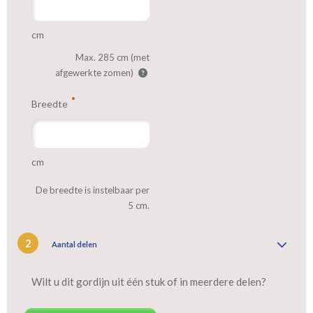
cm
Max. 285 cm (met
afgewerkte zomen)
Breedte
cm
De breedte is instelbaar per
5 cm.
2
Aantal delen
Wilt u dit gordijn uit één stuk of in meerdere delen?