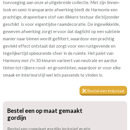
toevoeging aan onze al uitgebreide collectie. Met zijn linnen-
firestone
look en semi-transparante afwerking biedt de Harmonie een
prachtige, drapeerbare stof van dikkere textuur die bijzonder
Kamerhoog
300 cm
geschikt is voor eigentijdse raamdecoratie. De ingewikkelde,
geweven afwerking zorgt ervoor dat daglicht op een subtiele
Mate van verduistering:
Geen (voering optioneel
manier naar binnen wordt gefiltert, waardoor een prachtig
tijdens bestelproces)
gevlekt effect ontstaat dat zorgt voor een rustgevende en
tegelijkertijd opbeurende sfeer in de ruimte. Het palet van
Meestal eerder, maar houd
circa 2-3 weken
Harmony met z'n 30 kleuren varieert van neutrale en aardse
rekening met
tinten tot rijkere rood- en groentinten, waardoor er voor elke
Materiaal:
Polyester
smaak en interieurstijl wel iets passends te vinden is.
Bestel een knipstaal
Bestel een op maat gemaakt
Ondanks dat het een in-between gordijn is, is de stof dicht
gordijn
genoeg geweven zodat het zelfs gevoerd kan worden voor extra
Bestel een compleet gordijn inclusief gratis
isolatie en verduistering. Tijdens het bestelproces kun je de