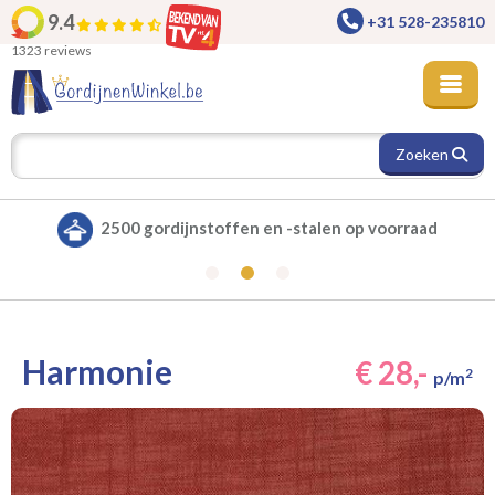
9.4
+31 528-235810
1323 reviews
Zoeken
Alle gordijnen verduisterend leverbaar
Harmonie
€ 28,-
2
p/m